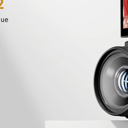
2
que