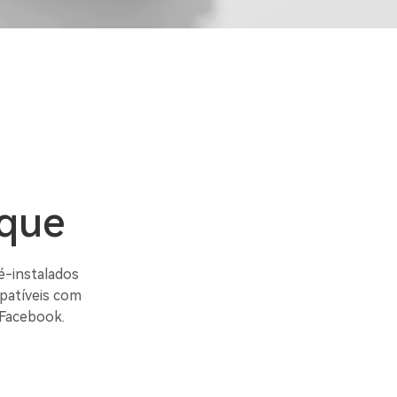
oque
ré-instalados
patíveis com
 Facebook.