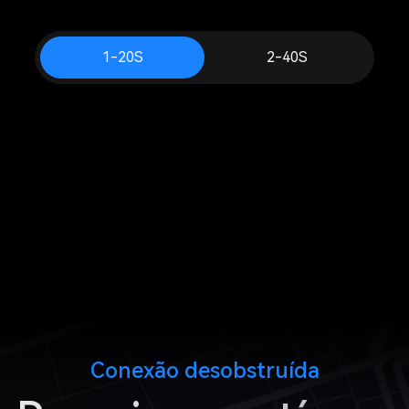
1-20S
2-40S
Conexão desobstruída