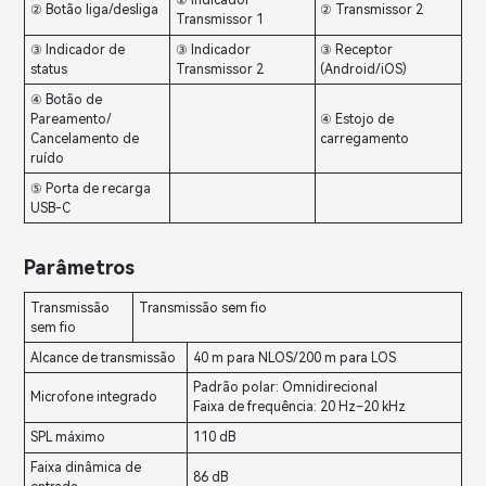
② Indicador
② Botão liga/desliga
② Transmissor 2
Transmissor 1
③ Indicador de
③ Indicador
③ Receptor
status
Transmissor 2
(Android/iOS)
④ Botão de
Pareamento/
④ Estojo de
Cancelamento de
carregamento
ruído
⑤ Porta de recarga
USB-C
Parâmetros
Transmissão
Transmissão sem fio
sem fio
Alcance de transmissão
40 m para NLOS/200 m para LOS
Padrão polar: Omnidirecional
Microfone integrado
Faixa de frequência: 20 Hz–20 kHz
SPL máximo
110 dB
Faixa dinâmica de
86 dB