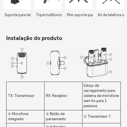
Suporte para telefone
Tripé multifuncional
Mini suporte para tripé com clipe uni
Kit de telefone un
Instalação do produto
Estojo de
carregamento para
TX: Transmissor
RX: Receptor
sistema de microfone
sem fio para 2
pessoas
① Microfone
① Botão de
① Transmissor 1
integrado
pareamento