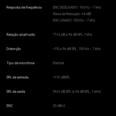
Resposta de frequência
ENC DESLIGADO: 150 Hz – 7 kHz
(faixa de flutuação: ±6 dB)
ENC LIGADO: 150 Hz – 7 kHz
Relação sinal/ruído
71±2 dB a 94 dB SPL,1 kHz
Distorção
<1% a 94 dB SPL, 150 Hz – 7 kHz
Tipo de microfone
Electret
SPL de entrada
>115 dBSPL
SPL de saída
94±3 dB SPL (a 94 dB SPL, 1 kHz)
ENC
20 dB±2