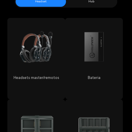
Headset
Hub
Headsets master/remotos
Bateria