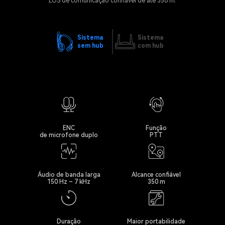
LOS de comunicação confiável de até 350 m.
Sistema
Sistema
sem hub
com hub
ENC
Função
de microfone duplo
PTT
Áudio de banda larga
Alcance confiável
150 Hz – 7 kHz
350 m
Duração
Maior portabilidade