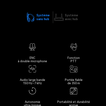
Système
Système
sans hub
avec hub
ENC
Fonction
à double microphone
PTT
Audio large bande
Portée fiable
150 Hz–7 kHz
de 350 m
Autonomie
Portabilité et durabilité
ultra-longue
accrue