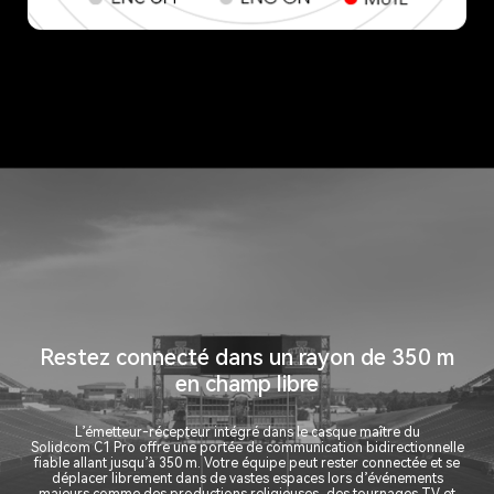
Restez connecté dans un rayon de 350 m
en champ libre
L’émetteur-récepteur intégré dans le casque maître du
Solidcom C1 Pro offre une portée de communication bidirectionnelle
fiable allant jusqu’à 350 m. Votre équipe peut rester connectée et se
déplacer librement dans de vastes espaces lors d’événements