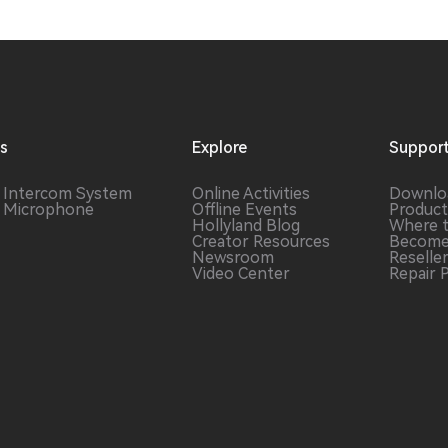
ns
Explore
Suppor
s Intercom
System
Online Activities
Downlo
s Microphone
Offline Events
Product
Hollyland Blog
Where 
Creator Resources
Become
Newsroom
Reselle
Video Center
Repair 