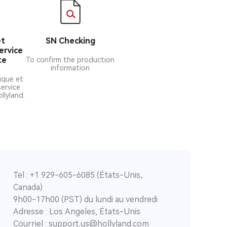
et
SN Checking
ervice
te
To confirm the production
information
ique et
service
llyland.
Tel : +1 929-605-6085 (États-Unis,
Canada)
9h00-17h00 (PST) du lundi au vendredi
Adresse : Los Angeles, États-Unis
Courriel : support.us@hollyland.com