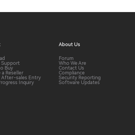
t
About Us
ad
Forum
 Support
Who We Are
to Buy
Contact Us
 a
Reseller
Compliance
r After-sales
Entry
Security Reporting
Progress
Inquiry
Software
Updates