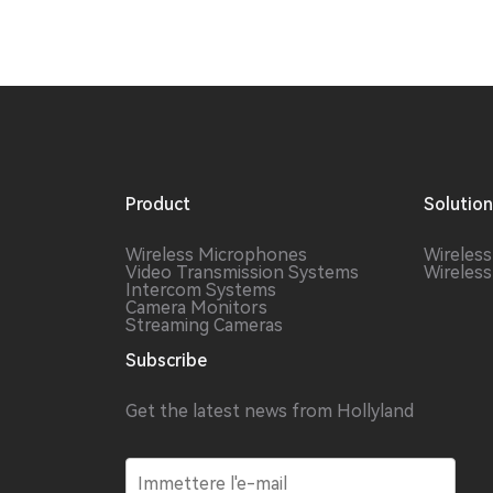
Product
Solutio
Wireless Microphones
Wireles
Video Transmission Systems
Wireles
Intercom Systems
Camera Monitors
Streaming Cameras
Subscribe
Get the latest news from Hollyland
E
m