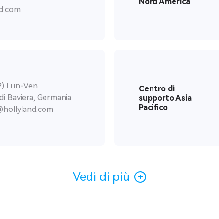
Nord America
d.com
2) Lun-Ven
Centro di
di Baviera, Germania
supporto Asia
Pacifico
@hollyland.com
Vedi di più