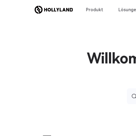
Produkt
Lösunge
Willko
Sea
for: