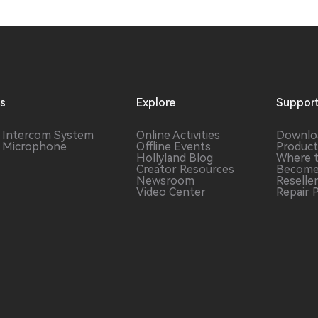
ns
Explore
Suppor
s Intercom
System
Online Activities
Downlo
s Microphone
Offline Events
Product
Hollyland Blog
Where 
Creator Resources
Become
Newsroom
Reselle
Video Center
Repair 