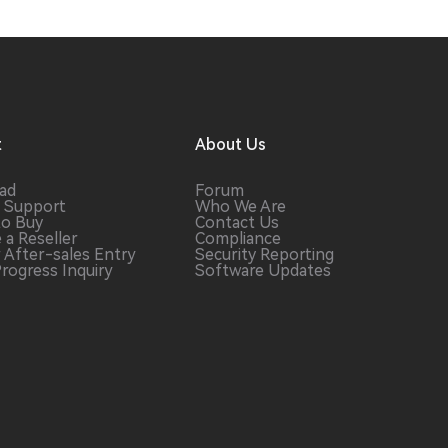
t
About Us
ad
Forum
 Support
Who We Are
to Buy
Contact Us
 a
Reseller
Compliance
r After-sales
Entry
Security Reporting
Progress
Inquiry
Software
Updates