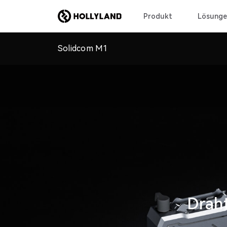
Produkt
Lösunge
Solidcom M1
Drah