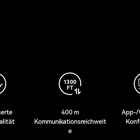
erte
400 m
App-/
lität
Kommunikationsreichweit
Konf
e