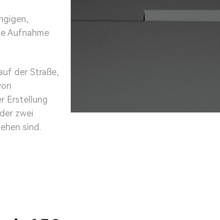
ngigen,
die Aufnahme
auf der Straße,
von
r Erstellung
oder zwei
ehen sind.