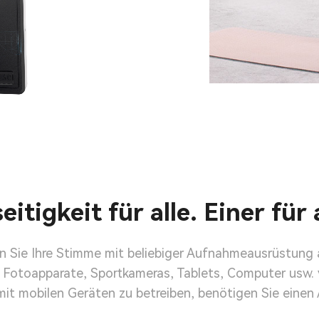
eitigkeit für alle. Einer für 
hnen Sie Ihre Stimme mit beliebiger Aufnahmeausrüstu
Fotoapparate, Sportkameras, Tablets, Computer usw.
it mobilen Geräten zu betreiben, benötigen Sie einen 