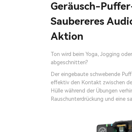
Geräusch-Puffer
Saubereres Audio
Aktion
Ton wird beim Yoga, Jogging oder
abgeschnitten?
Der eingebaute schwebende Puf
effektiv den Kontakt zwischen d
Hülle während der Übungen verhin
Rauschunterdrückung und eine s