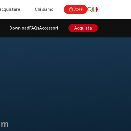
acquistare
Chi siamo
Store
Download
FAQs
Accessori
Acquista
am