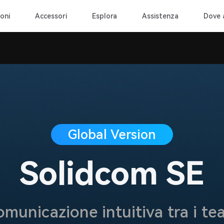
oni
Accessori
Esplora
Assistenza
Dove 
Global Version
Solidcom SE
omunicazione intuitiva tra i te