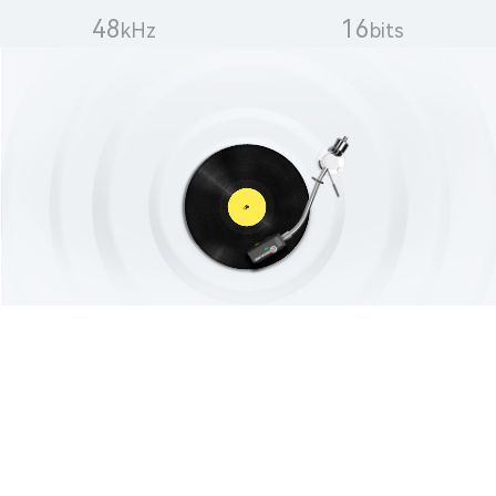
Longue portée sans fil de 200 m
Obtenez facilement un résultat d’enregistrement
professionnel sans interruption grâce à la portée sans
interférence du M1, qui peut atteindre 200 m (en champ libre