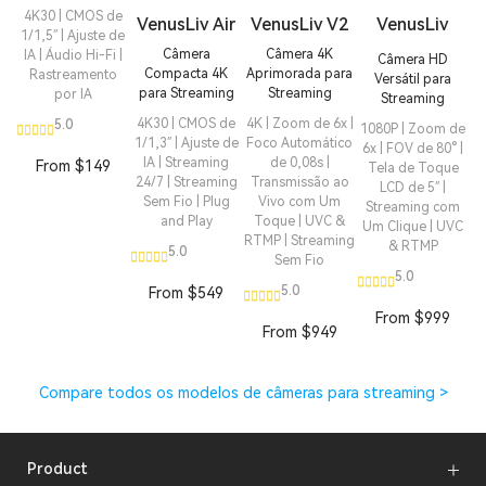
4K30 | CMOS de
VenusLiv Air
VenusLiv V2
VenusLiv
1/1,5″ | Ajuste de
Câmera
Câmera 4K
IA | Áudio Hi-Fi |
Câmera HD
Compacta 4K
Aprimorada para
Rastreamento
Versátil para
para Streaming
Streaming
por IA
Streaming
4K30 | CMOS de
4K | Zoom de 6x |
5.0
1080P | Zoom de
1/1,3″ | Ajuste de
Foco Automático
6x | FOV de 80° |
IA | Streaming
de 0,08s |
From $149
Tela de Toque
24/7 | Streaming
Transmissão ao
LCD de 5″ |
Sem Fio | Plug
Vivo com Um
Streaming com
and Play
Toque | UVC &
Um Clique | UVC
RTMP | Streaming
& RTMP
5.0
Sem Fio
5.0
5.0
From $549
From $999
From $949
Compare todos os modelos de câmeras para streaming >
Product