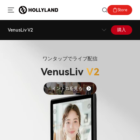
Store
購入
VenusLiv V2
ワンタップでライブ配信
VenusLiv
V2
イントロを見る