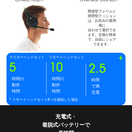
開放型フォームと
密閉型クッション
は、お好みの着用
感に
合わせて選択でき
ます。交換が簡単
で、自由にシェア
できます。
マスターヘッドセット
リモートヘッドセット
5
10
2.5
時間の
時間の
時間
動作
動作
で満
時間
時間
充電
* リモートヘッドセット5つを接続した場合
充電式・
着脱式バッテリーで