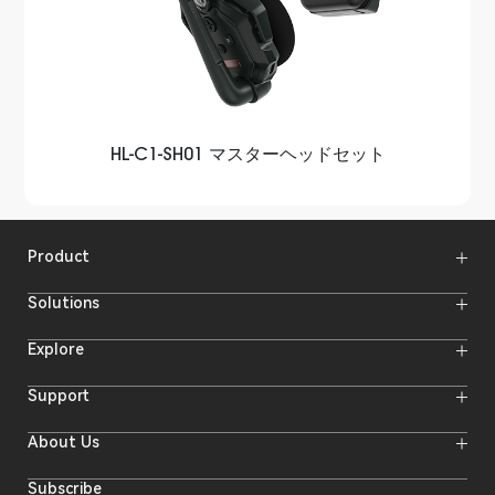
HL-C1-SH01 マスターヘッドセット
Product
Wireless Microphones
Solutions
Video Transmission Systems
Intercom Systems
Wireless Intercom
System
Explore
Camera Monitors
Wireless Microphone
Streaming Cameras
Online Activities
Support
Offline Events
Hollyland Blog
Download
About Us
Creator Resources
Product Support
Newsroom
Where to Buy
Video Center
Forum
Subscribe
Become a
Reseller