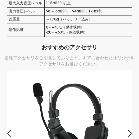
最大入力音圧レベル
115dBSPL以上
出力音圧レベル
98 + 3dBSPL（94dBSPL 1kHz時）
総重量
～170g（バッテリー込み）
0～+45℃（動作状態）
動作温度
-20～+60℃（保管状態）
おすすめのアクセサリ
各種アクセサリをご用意しております。ギアに合わせたオリジナル
アクセサリをお選びください。