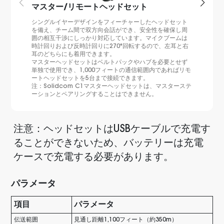
マスター/リモートヘッドセット
シングルイヤーデザインをフィーチャーしたヘッドセット
を備え、チーム間で双方向会話ができ、安全性を確保し周
囲の相互干渉にしっかり対応しています。マイクブームは
時計回りおよび反時計回りに270°回転するので、左耳と右
耳のどちらにも着用できます。
マスターヘッドセットはベルトパックやハブを必要とせず
単独で使用でき、1,000フィートの通信範囲内であればリモ
ートヘッドセットを5台まで接続できます。
注：Solidcom C1マスターヘッドセットは、マスターステ
ーションとペアリングすることはできません。
注意：ヘッドセットはUSBケーブルで充電す
ることができないため、バッテリーは充電
ケースで充電する必要があります。
パラメータ
項目
パラメータ
伝送範囲
見通し距離1,100フィート（約350m）