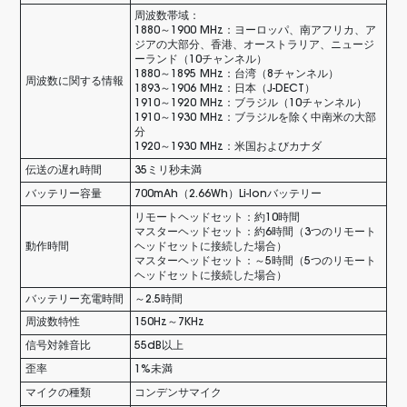
周波数帯域：
1880～1900 MHz：ヨーロッパ、南アフリカ、ア
ジアの大部分、香港、オーストラリア、ニュージ
ーランド（10チャンネル）
1880～1895 MHz：台湾（8チャンネル）
周波数に関する情報
1893～1906 MHz：日本（J-DECT）
1910～1920 MHz：ブラジル（10チャンネル）
1910～1930 MHz：ブラジルを除く中南米の大部
分
1920～1930 MHz：米国およびカナダ
伝送の遅れ時間
35ミリ秒未満
バッテリー容量
700mAh（2.66Wh）Li-lonバッテリー
リモートヘッドセット：約10時間
マスターヘッドセット：約6時間（3つのリモート
動作時間
ヘッドセットに接続した場合）
マスターヘッドセット：～5時間（5つのリモート
ヘッドセットに接続した場合）
バッテリー充電時間
～2.5時間
周波数特性
150Hz～7KHz
信号対雑音比
55dB以上
歪率
1%未満
マイクの種類
コンデンサマイク