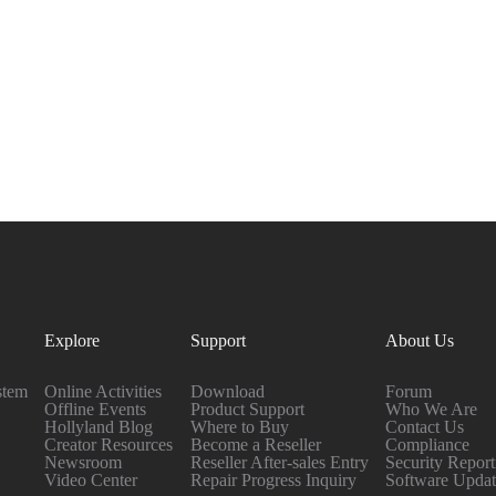
Explore
Support
About Us
stem
Online Activities
Download
Forum
Offline Events
Product Support
Who We Are
Hollyland Blog
Where to Buy
Contact Us
Creator Resources
Become a
Reseller
Compliance
Newsroom
Reseller After-sales
Entry
Security Report
Video Center
Repair Progress
Inquiry
Software
Updat