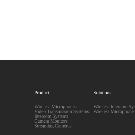
Product
Solutions
Wireless Microphones
Wireless Intercom
Sy
Video Transmission Systems
Wireless Microphone
Intercom Systems
Camera Monitors
Streaming Cameras