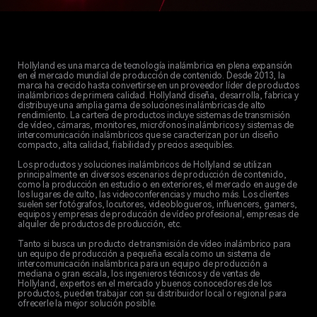
Hollyland es una marca de tecnología inalámbrica en plena expansión
en el mercado mundial de producción de contenido. Desde 2013, la
marca ha crecido hasta convertirse en un proveedor líder de productos
inalámbricos de primera calidad. Hollyland diseña, desarrolla, fabrica y
distribuye una amplia gama de soluciones inalámbricas de alto
rendimiento. La cartera de productos incluye sistemas de transmisión
de vídeo, cámaras, monitores, micrófonos inalámbricos y sistemas de
intercomunicación inalámbricos que se caracterizan por un diseño
compacto, alta calidad, fiabilidad y precios asequibles.
Los productos y soluciones inalámbricos de Hollyland se utilizan
principalmente en diversos escenarios de producción de contenido,
como la producción en estudio o en exteriores, el mercado en auge de
los lugares de culto, las videoconferencias y mucho más. Los clientes
suelen ser fotógrafos, locutores, videoblogueros, influencers, gamers,
equipos y empresas de producción de vídeo profesional, empresas de
alquiler de productos de producción, etc.
Tanto si busca un producto de transmisión de vídeo inalámbrico para
un equipo de producción a pequeña escala como un sistema de
intercomunicación inalámbrica para un equipo de producción a
mediana o gran escala, los ingenieros técnicos y de ventas de
Hollyland, expertos en el mercado y buenos conocedores de los
productos, pueden trabajar con su distribuidor local o regional para
ofrecerle la mejor solución posible.