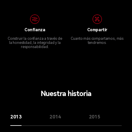
Confianza
Compartir
Construir la confianza a través de
Cuanto más compartamos, más
la honestidad, la integridad y la
tendremos.
responsabilidad.
Nuestra historia
2013
2014
2015
2