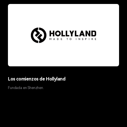
Los comienzos de Hollyland
Fundada en Shenzhen.
L
l